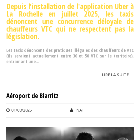
Depuis l’installation de l'application Uber à
La Rochelle
en
juillet 2025, les taxis
dénoncent une concurrence déloyale de
chauffeurs VTC qui ne respectent pas la
législation.
Les taxis dénoncent des pratiques illégales des chauffeurs de VTC
(ils seraient actuellement entre 30 et 50 VTC sur le territoire),
entraînant une...
LIRE LA SUITE
DE
CHAR
MARI
Aéroport de Biarritz
01/08/2025
FNAT