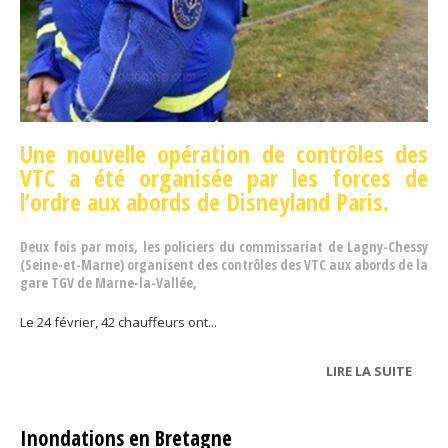
Une nouvelle opération de contrôles
des
VTC a été organisée par les forces de
l’ordre aux abords de Disneyland Paris.
Deux fois par mois, les policiers du commissariat de Lagny-Chessy
(Seine-et-Marne) organisent des contrôles des VTC aux abords de la
gare TGV de Marne-la-Vallée,
Le 24 février, 42 chauffeurs ont...
LIRE LA SUITE
DE
SEINE
ET-
Inondations en Bretagne
MAR