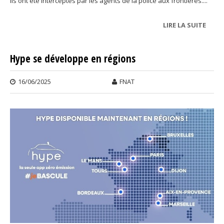
Ils ont été interceptés par les agents de la police aux frontières....
LIRE LA SUITE
DE
AÉRO
DE
Hype se développe en régions
BIAR
16/06/2025
FNAT