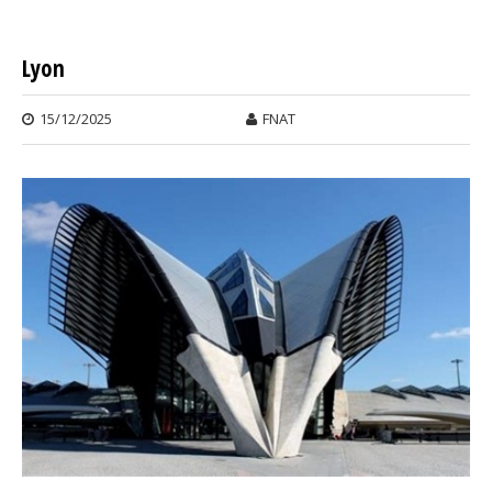
SAIN
ETIE
Lyon
15/12/2025
FNAT