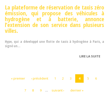
La plateforme de réservation de taxis
zéro
émission, qui propose des véhicules à
hydrogène et à batterie, annonce
l’extension de son service dans plusieurs
villes.
Hype, qui a développé une flotte de taxis à hydrogène à Paris, a
signé un...
LIRE LA SUITE
DE HY
DÉVE
EN
RÉGI
« premier
‹ précédent
1
2
3
4
5
6
7
8
9
…
suivant ›
dernier »