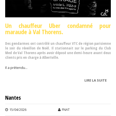
Un chauffeur Uber condamné pour
maraude à Val Thorens.
Des gendarmes ont contrôlé un chauffeur VTC de région parisienne
le soir du réveillon de Noël. Il stationnait sur le parking du Club
Med de Val Thorens après avoir déposé une demi-heure avant deux
clients pris en charge à Albertville.
Il a prétendu...
LIRE LA SUITE
DE
SAVO
Nantes
15/04/2026
FNAT