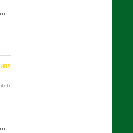
ITE
DE
AÉROPORT
DE
BEAUVAIS-
TILLÉ
(OISE)
 une
 de la
ITE
DE