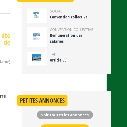
SOCIAL
Convention collective
CONVENTION COLLECTIVE
 été
Rémunération des
s de
salariés
TAP
Article 80
Marne)
ITE
DE
PETITES ANNONCES
SEINE-
ET-
Voir toutes les annonces
MARNE