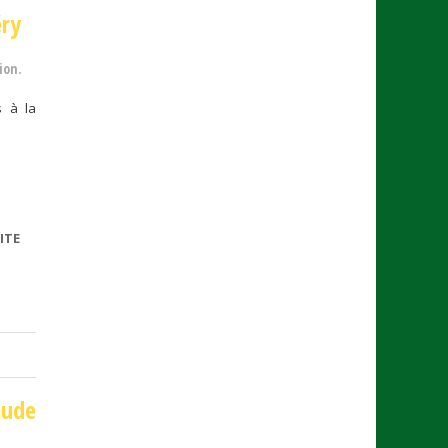
éry
ion.
s à la
ITE
DE
LYON
aude