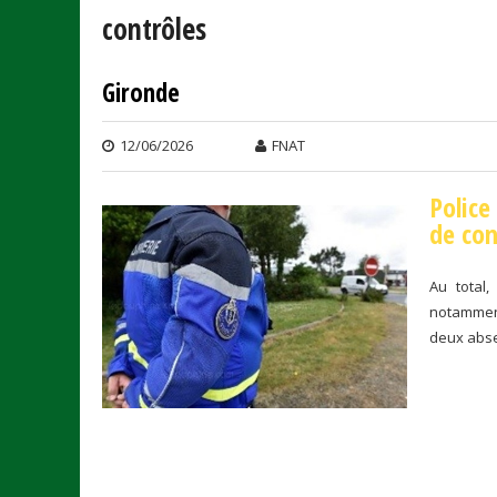
contrôles
Gironde
Pages
12/06/2026
FNAT
Police
de con
Au total,
notamment
deux absen