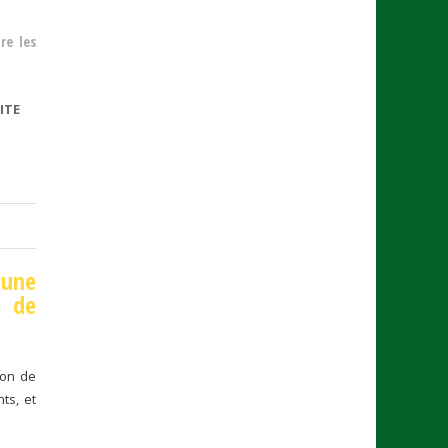
re les
ITE
DE LUTTE
CONTRE LA
RECRUDESCENCE
DES « TAXIS
CLANDESTINS »
 une
s de
ion de
ts, et