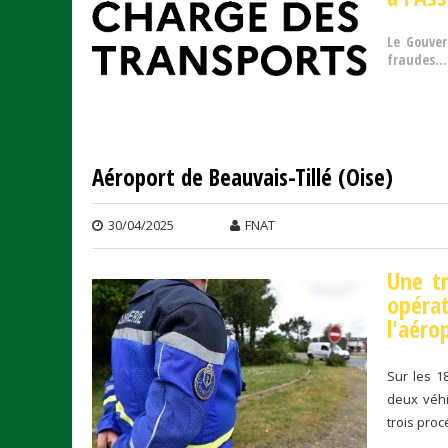
Le Gouver
fraudes...
Aéroport de Beauvais-Tillé (Oise)
30/04/2025
FNAT
Une t
opéra
l'aéro
Sur les 1
deux véhi
trois proc