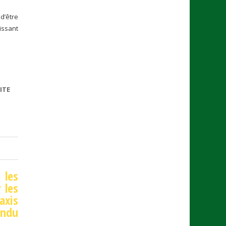
d’être
issant
ITE
DE
AÉROPORT
DE
BIARRITZ
 les
 les
axis
ondu