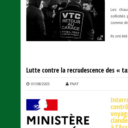
Les chau
sollicités
comme dis
Ils ont ét
Lutte contre la recrudescence des « ta
01/08/2025
FNAT
Interr
contrô
voyage
clande
à l’As