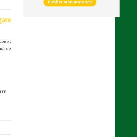
Publier mon annonce
gare
Loire :
aut de
ITE
DE
SAINT-
ETIENNE