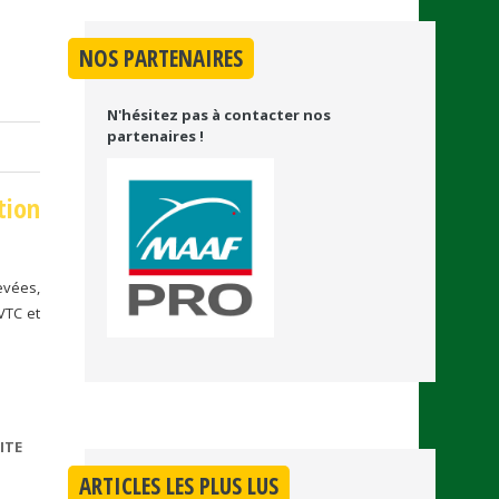
NOS PARTENAIRES
N'hésitez pas à contacter nos
partenaires !
tion
evées,
VTC et
ITE
DE
GIRONDE
ARTICLES LES PLUS LUS