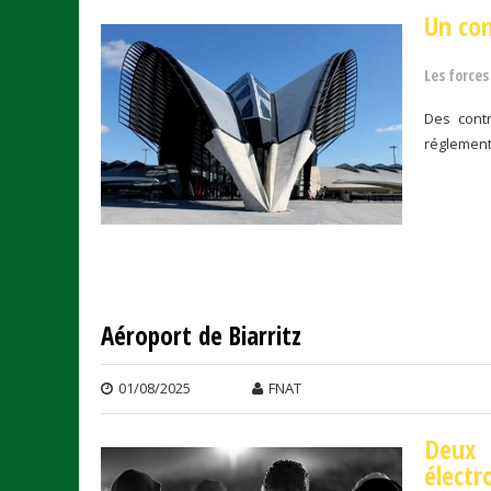
Un con
Les forces
Des cont
réglement
Aéroport de Biarritz
01/08/2025
FNAT
Deux 
électr