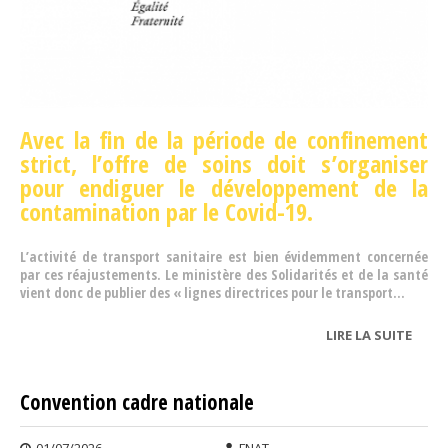
Avec la fin de la période de confinement
strict, l’offre de soins doit s’organiser
pour endiguer le développement de la
contamination par le Covid-19.
L’activité de transport sanitaire est bien évidemment concernée
par ces réajustements. Le ministère des Solidarités et de la santé
vient donc de publier des « lignes directrices pour le transport...
LIRE LA SUITE
DE T
DE P
APRÈS
Convention cadre nationale
DÉCO
: LES
01/07/2026
FNAT