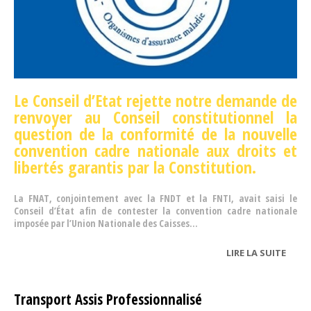
Le Conseil d’Etat rejette notre demande de
renvoyer au Conseil constitutionnel la
question de la conformité de la nouvelle
convention cadre nationale aux droits et
libertés garantis par la Constitution.
La FNAT, conjointement avec la FNDT et la FNTI, avait saisi le
Conseil d’État afin de contester la convention cadre nationale
imposée par l’Union Nationale des Caisses...
LIRE LA SUITE
DE
CONV
CADR
Transport Assis Professionnalisé
NATI