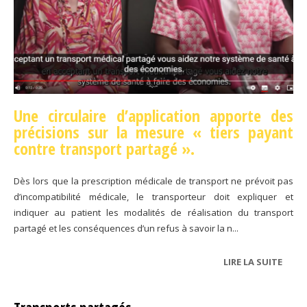
Une circulaire d’application apporte des
précisions sur la mesure « tiers payant
contre transport partagé ».
Dès lors que la prescription médicale de transport ne prévoit pas
d’incompatibilité médicale, le transporteur doit expliquer et
indiquer au patient les modalités de réalisation du transport
partagé et les conséquences d’un refus à savoir la n...
LIRE LA SUITE
DE
TRAN
PART