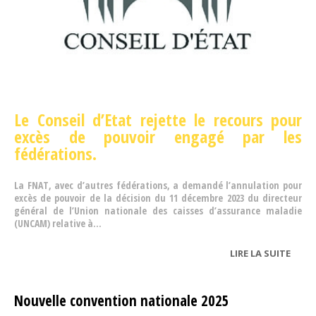
Le Conseil d’Etat rejette le recours pour
excès de pouvoir engagé par les
fédérations.
La FNAT, avec d’autres fédérations, a demandé l’annulation pour
excès de pouvoir de la décision du 11 décembre 2023 du directeur
général de l’Union nationale des caisses d’assurance maladie
(UNCAM) relative à...
LIRE LA SUITE
DE
CONV
TYPE 
Nouvelle convention nationale 2025